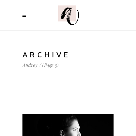
ARCHIVE
Audrey
/
(Page 3)