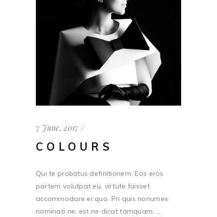
7 June, 2017
COLOURS
Qui te probatus definitionem. Eos eros
partem volutpat eu, virtute fuisset
accommodare ei quo. Pri quis nonumes
nominati ne, est ne dicat tamquam. ...