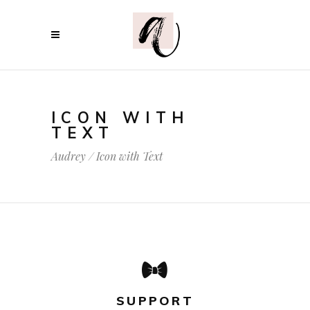
ICON WITH
TEXT
Audrey
/
Icon with Text
SUPPORT