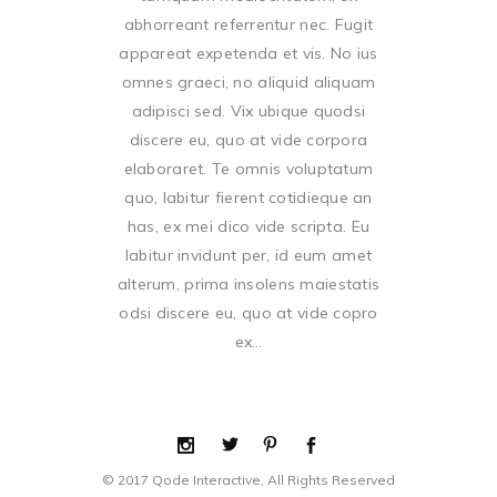
abhorreant referrentur nec. Fugit
appareat expetenda et vis. No ius
omnes graeci, no aliquid aliquam
adipisci sed. Vix ubique quodsi
discere eu, quo at vide corpora
elaboraret. Te omnis voluptatum
quo, labitur fierent cotidieque an
has, ex mei dico vide scripta. Eu
labitur invidunt per, id eum amet
alterum, prima insolens maiestatis
odsi discere eu, quo at vide copro
ex…
© 2017 Qode Interactive, All Rights Reserved