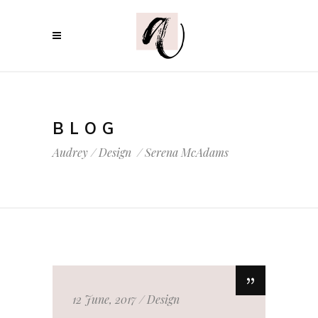
BLOG
Audrey
/
Design
/
Serena McAdams
12 June, 2017
Design