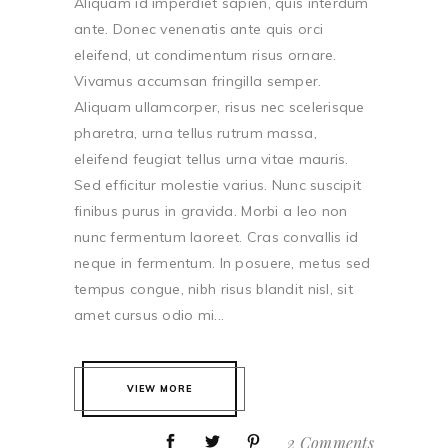
Aliquam id imperdiet sapien, quis interdum
ante. Donec venenatis ante quis orci
eleifend, ut condimentum risus ornare.
Vivamus accumsan fringilla semper.
Aliquam ullamcorper, risus nec scelerisque
pharetra, urna tellus rutrum massa,
eleifend feugiat tellus urna vitae mauris.
Sed efficitur molestie varius. Nunc suscipit
finibus purus in gravida. Morbi a leo non
nunc fermentum laoreet. Cras convallis id
neque in fermentum. In posuere, metus sed
tempus congue, nibh risus blandit nisl, sit
amet cursus odio mi...
VIEW MORE
2 Comments