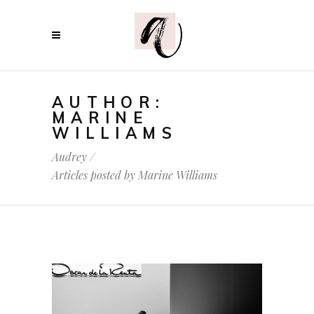
AUTHOR:
MARINE
WILLIAMS
Audrey
/
Articles posted by Marine Williams